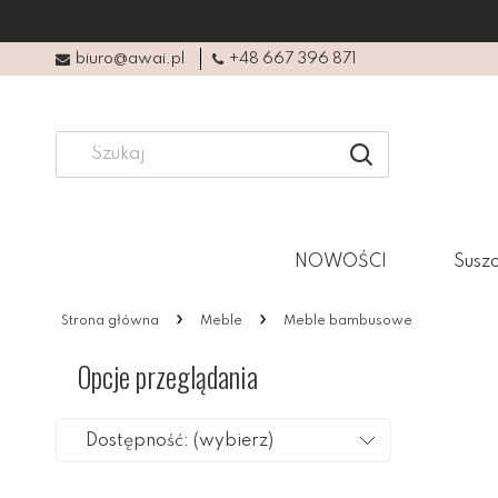
biuro@awai.pl
+48 667 396 871
NOWOŚCI
Suszo
»
»
Strona główna
Meble
Meble bambusowe
Opcje przeglądania
Dostępność: (wybierz)