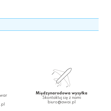
Międzynarodowa wysyłka
owar
Skontaktuj się z nami
biuro@awai.pl
.pl