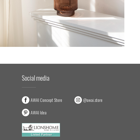
Social media
AWAI Concept Store
@awai.store
AWAI Idea