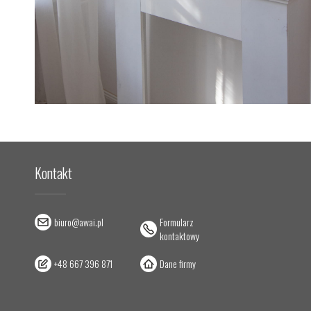
Kontakt
biuro@awai.pl
Formularz
kontaktowy
+48 667 396 871
Dane firmy