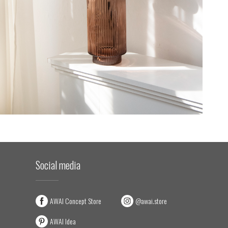
Social media
AWAI Concept Store
@awai.store
AWAI Idea