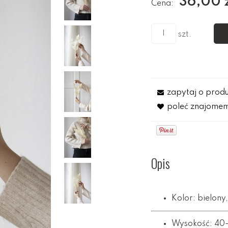
36,00 
Cena:
szt.
zapytaj o prod
poleć znajome
Opis
Kolor:
bielony
Wysokość: 40