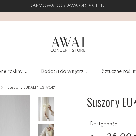
DARMOWA DOSTAWA OD 199 PLN.
ne rośliny
Dodatki do wnętrz
Sztuczne roślin
»
Suszony EUKALIPTUS IVORY
Suszony EU
Dostępność: