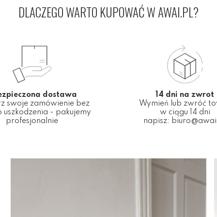
DLACZEGO WARTO KUPOWAĆ W AWAI.PL?
ezpieczona dostawa
14 dni na zwrot
z swoje zamówienie bez
Wymień lub zwróć t
 uszkodzenia - pakujemy
w ciągu 14 dni
profesjonalnie
napisz:
biuro@awai