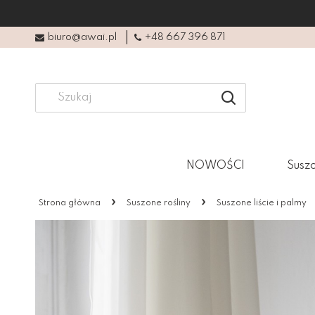
biuro@awai.pl
+48 667 396 871
NOWOŚCI
Suszo
»
»
Strona główna
Suszone rośliny
Suszone liście i palmy