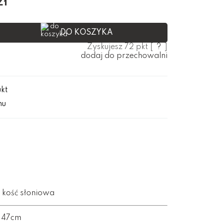
zł
DO KOSZYKA
Zyskujesz
72
pkt [
?
]
dodaj do przechowalni
ukt
mu
, kość słoniowa
-47cm