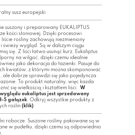
ralny susz europejski
nie suszony i preparowany EUKALIPTUS
e kości słoniowej. Dzięki procesowi
iście rośliny zachowują niezmieniony
k i świeży wygląd. Są w dalszym ciągu
amią się. Z liści łatwo usunąć kurz. Eukaliptus
odporny na wilgoć, dzięki czemu idealnie
ównież jako dekoracja do łazienki. Pasuje do
ych kwiatów, z którymi można skomponować
, ale dobrze sprawdzi się jako pojedyncza
azonie. To produkt naturalny, więc każda
nić się wielkością i kształtem liści.
W
 wyglądu eukaliptus jest sprzedawany
3-5 gałązek
. Odkryj wszystkie produkty z
ych roślin
(klik)
dni robocze. Suszone rośliny pakowane są w
łane w pudełku, dzięki czemu są odpowiednio
.