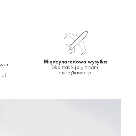
Międzynarodowa wysyłka
owar
Skontaktuj się z nami
biuro@awai.pl
.pl