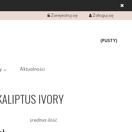
Zarejestruj się
Zaloguj się
(PUSTY)
y
Aktualności
KALIPTUS IVORY
średnia ilość