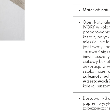
Materiał: natu
Opis: Natural
IVORY w kolorz
preparowania l
kształt, połys
miękkie i nie ł
jest trwały i 
sprawdzi się r
innych suszon
ciekawy bukiet
dekoracja w w
sztuka może róż
zależności od
w zestawach 
kolekcji suszon
Dostawa: 1-3 
papier i wysy
zabezpieczone