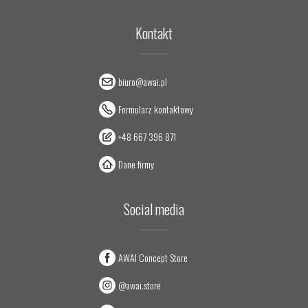
Kontakt
biuro@awai.pl
Formularz kontaktowy
+48 667 396 871
Dane firmy
Social media
AWAI Concept Store
@awai.store