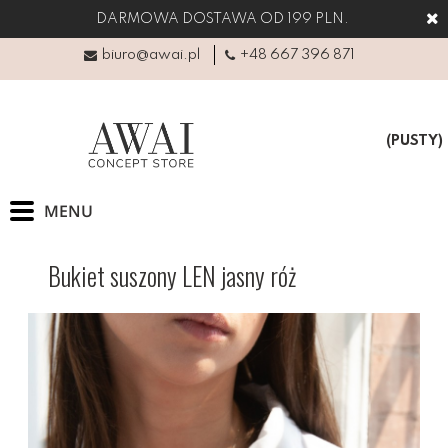
DARMOWA DOSTAWA OD 199 PLN.
biuro@awai.pl
+48 667 396 871
(PUSTY)
Bukiet suszony LEN jasny róż