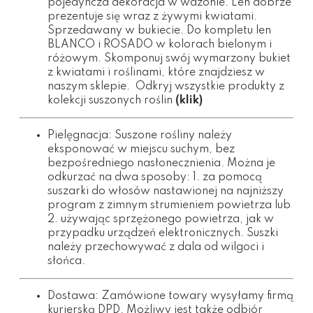
pojedyncza dekoracja w wazonie. Len dobrze
prezentuje się wraz z żywymi kwiatami.
Sprzedawany w bukiecie. Do kompletu len
BLANCO i ROSADO w kolorach bielonym i
różowym. Skomponuj swój wymarzony bukiet
z kwiatami i roślinami, które znajdziesz w
naszym sklepie. Odkryj wszystkie produkty z
kolekcji suszonych roślin
(klik)
Pielęgnacja: Suszone rośliny należy
eksponować w miejscu suchym, bez
bezpośredniego nasłonecznienia. Można je
odkurzać na dwa sposoby: 1. za pomocą
suszarki do włosów nastawionej na najniższy
program z zimnym strumieniem powietrza lub
2. używając sprzężonego powietrza, jak w
przypadku urządzeń elektronicznych. Suszki
należy przechowywać z dala od wilgoci i
słońca.
Dostawa: Zamówione towary wysyłamy firmą
kurierską DPD. Możliwy jest także odbiór