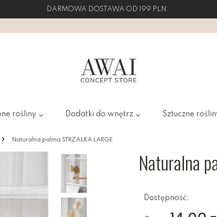
DARMOWA DOSTAWA OD 199 PLN.
ne rośliny
Dodatki do wnętrz
Sztuczne roślin
»
Naturalna palma STRZAŁKA LARGE
Naturalna 
Dostępność: