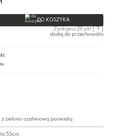
ł
DO KOSZYKA
Zyskujesz
28
pkt [
?
]
dodaj do przechowalni
ukt
mu
 z zielono-szałwiową poświatą
oło 55cm