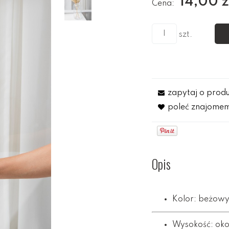
14,00 z
Cena:
szt.
zapytaj o prod
poleć znajome
Opis
Kolor: beżowy
Wysokość: ok