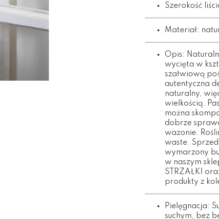
Szerokość liśc
Materiał: natu
Opis: Natura
wycięta w kszt
szałwiową pośw
autentyczna d
naturalny, wię
wielkością. Pa
można skompon
dobrze sprawd
wazonie. Rośli
waste. Sprze
wymarzony buki
w naszym skle
STRZAŁKI oraz
produkty z kol
Pielęgnacja: S
suchym, bez b