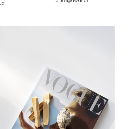
biuro@awai.pl
.pl