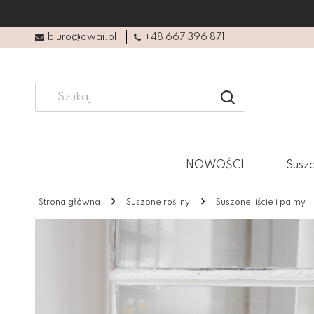
biuro@awai.pl
+48 667 396 871
NOWOŚCI
Suszo
»
»
Strona główna
Suszone rośliny
Suszone liście i palmy