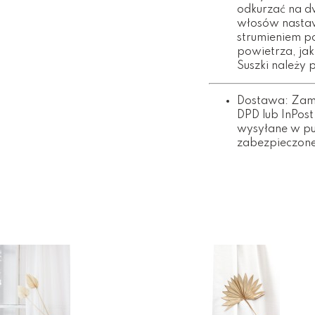
odkurzać na d
włosów nastaw
strumieniem p
powietrza, ja
Suszki należy 
Dostawa: Zamó
DPD lub InPost
wysyłane w pu
zabezpieczone