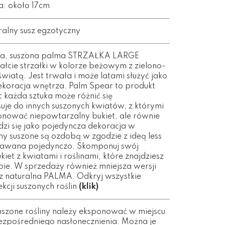
ia: około 17cm
ralny susz egzotyczny
lna, suszona palma STRZAŁKA LARGE
ałcie strzałki w kolorze beżowym z zielono-
iatą. Jest trwała i może latami służyć jako
ekoracja wnętrza. Palm Spear to produkt
c każda sztuka może różnić się
suje do innych suszonych kwiatów, z którymi
ować niepowtarzalny bukiet, ale równie
zi się jako pojedyncza dekoracja w
ny suszone są ozdobą w zgodzie z ideą less
dawana pojedynczo. Skomponuj swój
et z kwiatami i roślinami, które znajdziesz
pie. W sprzedaży również mniejsza wersji
 naturalna PALMA. Odkryj wszystkie
ekcji suszonych roślin
(klik)
uszone rośliny należy eksponować w miejscu
ezpośredniego nasłonecznienia. Można je