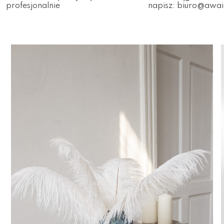
profesjonalnie
napisz:
biuro@awai