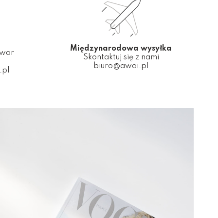
Międzynarodowa wysyłka
owar
Skontaktuj się z nami
biuro@awai.pl
.pl