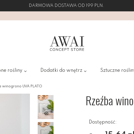
DARMOWA DOSTAWA OD 199 PLN.
ne rośliny
Dodatki do wnętrz
Sztuczne roślin
a winogrono UVA PLATO
Rzeźba win
Dostępność: