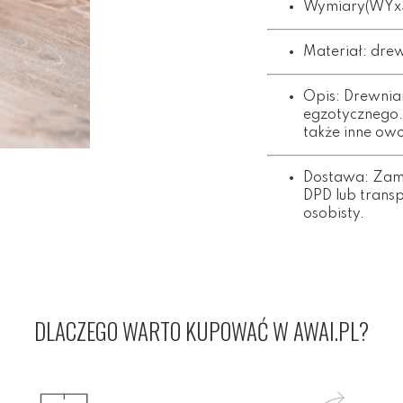
Wymiary(WYxSZ
Materiał: dre
Opis: Drewni
egzotycznego.
także inne ow
Dostawa: Zamó
DPD lub trans
osobisty.
DLACZEGO WARTO KUPOWAĆ W AWAI.PL?