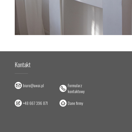
Kontakt
biuro@awai.pl
Formularz
kontaktowy
+48 667 396 871
Dane firmy