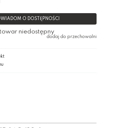
ł
WIADOM O DOSTĘPNOŚCI
towar niedostępny
dodaj do przechowalni
ukt
mu