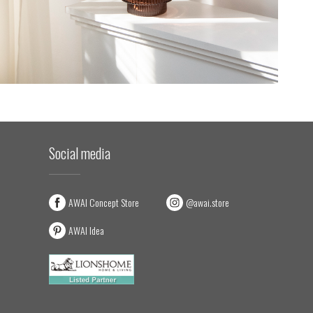
Social media
AWAI Concept Store
@awai.store
AWAI Idea