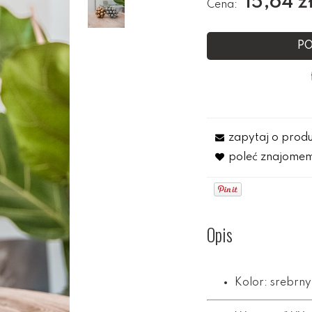
15,64 z
Cena:
PO
zapytaj o prod
poleć znajome
Opis
Kolor: srebrny