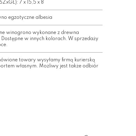
xGŁ): 7 x 15,5 x 8
wno egzotyczne albesia
ane winogrono wykonane z drewna
 Dostępne w innych kolorach. W sprzedaży
oce.
wione towary wysyłamy firmą kurierską
portem własnym. Możliwy jest także odbiór