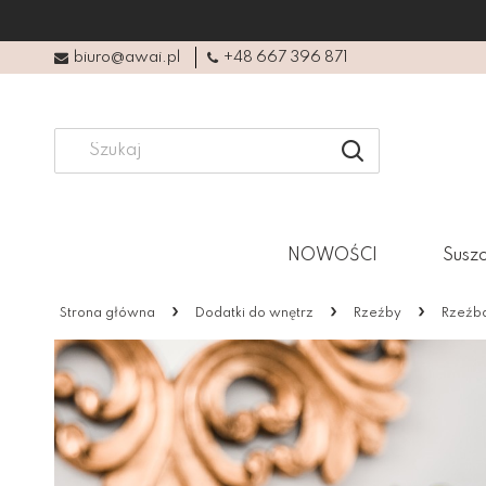
biuro@awai.pl
+48 667 396 871
NOWOŚCI
Suszo
»
»
»
Strona główna
Dodatki do wnętrz
Rzeźby
Rzeźb