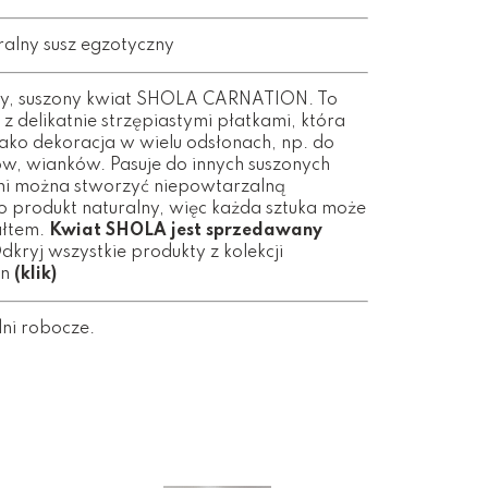
ralny susz egzotyczny
ny, suszony kwiat SHOLA CARNATION. To
z delikatnie strzępiastymi płatkami, która
ako dekoracja w wielu odsłonach, np. do
ów, wianków. Pasuje do innych suszonych
rymi można stworzyć niepowtarzalną
o produkt naturalny, więc każda sztuka może
ałtem.
Kwiat SHOLA jest sprzedawany
Odkryj wszystkie produkty z kolekcji
in
(klik)
dni robocze.