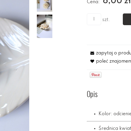
6,00 z
Cena:
szt.
zapytaj o prod
poleć znajome
Opis
Kolor: odcienie
Średnica kwia