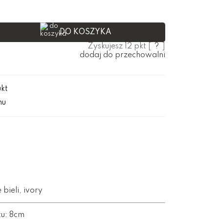
ł
DO KOSZYKA
Zyskujesz
12
pkt [
?
]
dodaj do przechowalni
ukt
mu
 bieli, ivory
tu: 8cm