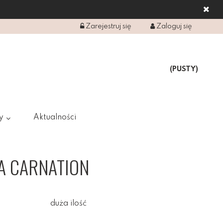
Zarejestruj się
Zaloguj się
(PUSTY)
y
Aktualności
LA CARNATION
duża ilość