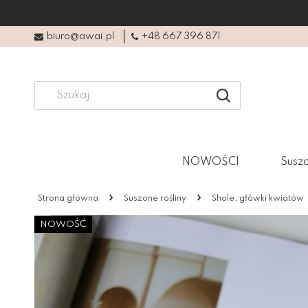
biuro@awai.pl
+48 667 396 871
NOWOŚCI
Suszo
»
»
Strona główna
Suszone rośliny
Shole, główki kwiatów
NOWOŚĆ