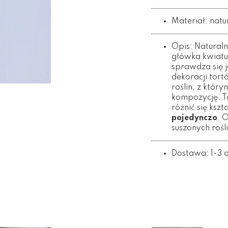
Materiał: natu
Opis: Natural
główka kwiatu 
sprawdza się j
dekoracji tort
roślin, z któ
kompozycję. T
różnić się kszt
pojedynczo
. 
suszonych rośl
Dostawa: 1-3 