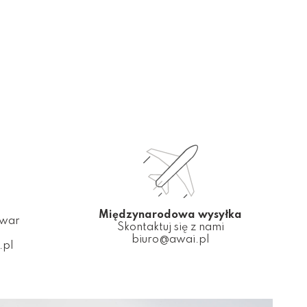
Międzynarodowa wysyłka
owar
Skontaktuj się z nami
biuro@awai.pl
.pl