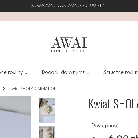
DARMOWA DOSTAWA OD 199 PLN.
ne rośliny
Dodatki do wnętrz
Sztuczne roślin
»
Kwiat SHOLA CARNATION
Kwiat SHO
Dostępność: