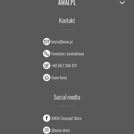
AWAI.PL
Kontakt
biuro@awai.pl
Formularz kontaktowy
+48 667 396 871
Dane firmy
Social media
AWAI Concept Store
@awai.store