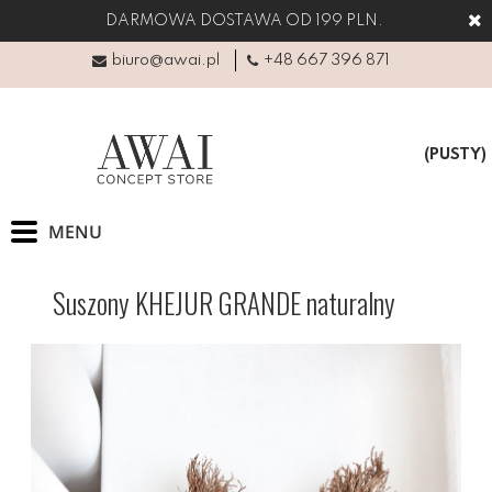
DARMOWA DOSTAWA OD 199 PLN.
biuro@awai.pl
+48 667 396 871
(PUSTY)
Suszony KHEJUR GRANDE naturalny