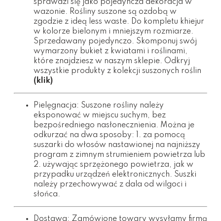
sprawdzi się jako pojedyncza dekoracja w
wazonie. Rośliny suszone są ozdobą w
zgodzie z ideą less waste. Do kompletu khiejur
w kolorze bielonym i mniejszym rozmiarze.
Sprzedawany pojedynczo. Skomponuj swój
wymarzony bukiet z kwiatami i roślinami,
które znajdziesz w naszym sklepie. Odkryj
wszystkie produkty z kolekcji suszonych roślin
(klik)
Pielęgnacja: Suszone rośliny należy
eksponować w miejscu suchym, bez
bezpośredniego nasłonecznienia. Można je
odkurzać na dwa sposoby: 1. za pomocą
suszarki do włosów nastawionej na najniższy
program z zimnym strumieniem powietrza lub
2. używając sprzężonego powietrza, jak w
przypadku urządzeń elektronicznych. Suszki
należy przechowywać z dala od wilgoci i
słońca.
Dostawa: Zamówione towary wysyłamy firmą