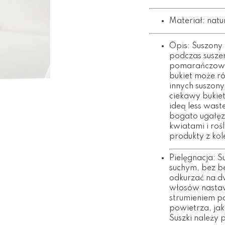
Materiał: natu
Opis: Suszony
podczas susze
pomarańczowo 
bukiet może ró
innych suszon
ciekawy bukiet
ideą less wast
bogato ugałęz
kwiatami i roś
produkty z kol
Pielęgnacja: S
suchym, bez b
odkurzać na d
włosów nastaw
strumieniem p
powietrza, ja
Suszki należy 