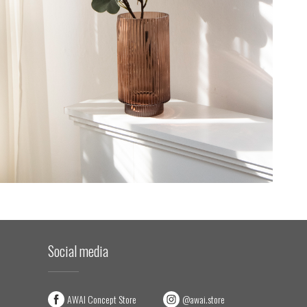
Social media
AWAI Concept Store
@awai.store