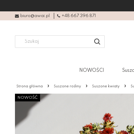
biuro@awai.pl
+48 667 396 871
NOWOŚCI
Suszo
»
»
»
Strona główna
Suszone rośliny
Suszone kwiaty
S
NOWOŚĆ