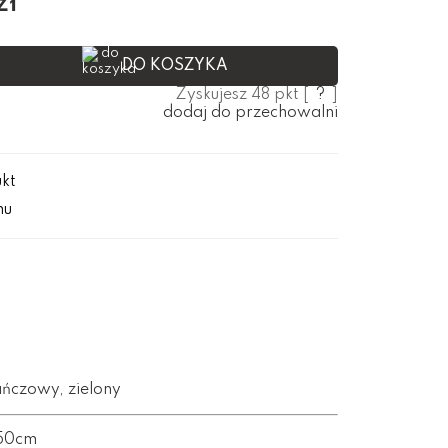
zł
DO KOSZYKA
Zyskujesz
48
pkt [
?
]
dodaj do przechowalni
ukt
mu
ńczowy, zielony
 50cm