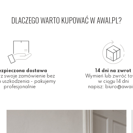
DLACZEGO WARTO KUPOWAĆ W AWAI.PL?
ezpieczona dostawa
14 dni na zwrot
z swoje zamówienie bez
Wymień lub zwróć t
 uszkodzenia - pakujemy
w ciągu 14 dni
profesjonalnie
napisz:
biuro@awai