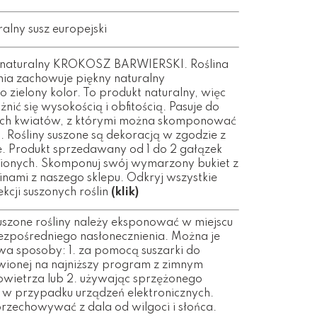
ralny susz europejski
 naturalny KROKOSZ BARWIERSKI. Roślina
nia zachowuje piękny naturalny
zielony kolor. To produkt naturalny, więc
żnić się wysokością i obfitością. Pasuje do
ych kwiatów, z którymi można skomponować
. Rośliny suszone są dekoracją w zgodzie z
e. Produkt sprzedawany od 1 do 2 gałązek
ionych. Skomponuj swój wymarzony bukiet z
linami z naszego sklepu. Odkryj wszystkie
ekcji suszonych roślin
(klik)
uszone rośliny należy eksponować w miejscu
ezpośredniego nasłonecznienia. Można je
wa sposoby: 1. za pomocą suszarki do
ionej na najniższy program z zimnym
owietrza lub 2. używając sprzężonego
k w przypadku urządzeń elektronicznych.
przechowywać z dala od wilgoci i słońca.