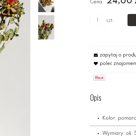
24,00 
Cena:
szt.
zapytaj o prod
poleć znajome
Opis
Kolor: pomara
Wymiary: ok.