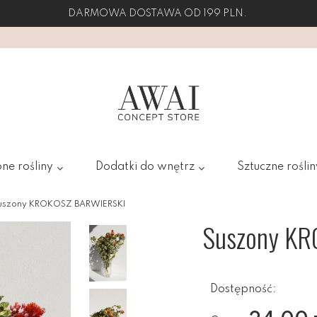
DARMOWA DOSTAWA OD 199 PLN.
ne rośliny
Dodatki do wnętrz
Sztuczne roślin
uszony KROKOSZ BARWIERSKI
Suszony K
Dostępność: