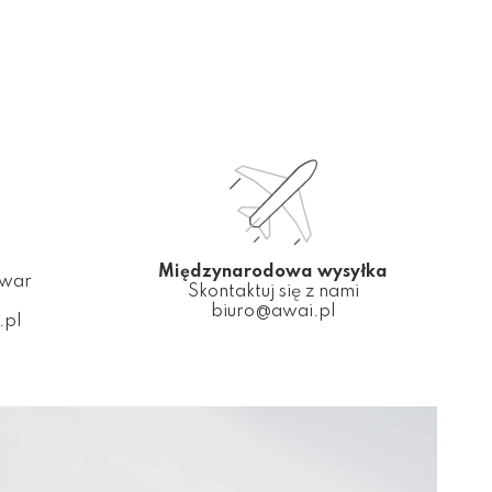
Międzynarodowa wysyłka
owar
Skontaktuj się z nami
biuro@awai.pl
.pl