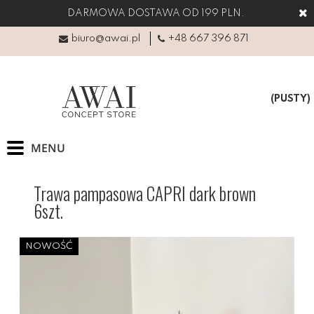
DARMOWA DOSTAWA OD 199 PLN.
biuro@awai.pl
+48 667 396 871
(PUSTY)
Trawa pampasowa CAPRI dark brown
6szt.
NOWOŚĆ