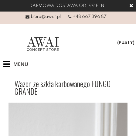
DARMOWA DOSTAWA OD 199 PLN.
biuro@awai.pl
+48 667 396 871
(PUSTY)
Wazon ze szkła karbowanego FUNGO
GRANDE