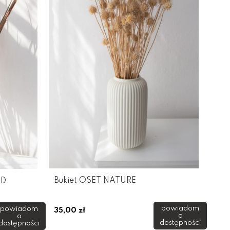
Bukiet OSET NATURE
ED
powiadom
powiadom
35,00 zł
o
o
dostępności
dostępności