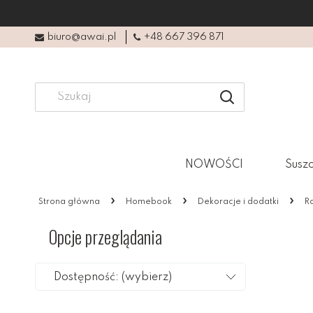
biuro@awai.pl
+48 667 396 871
NOWOŚCI
Suszo
»
»
»
Strona główna
Homebook
Dekoracje i dodatki
R
Opcje przeglądania
Dostępność: (wybierz)