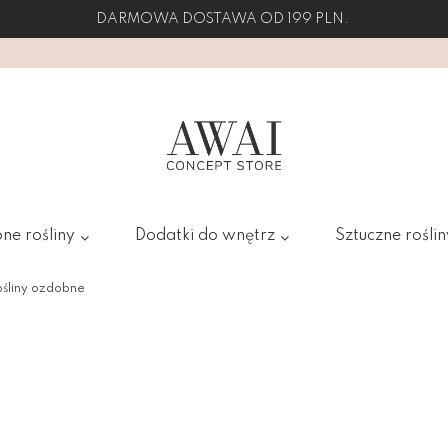
DARMOWA DOSTAWA OD 199 PLN.
ne rośliny
Dodatki do wnętrz
Sztuczne roślin
ośliny ozdobne