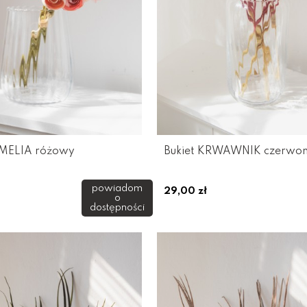
AMELIA różowy
Bukiet KRWAWNIK czerwo
powiadom
29,00 zł
o
dostępności