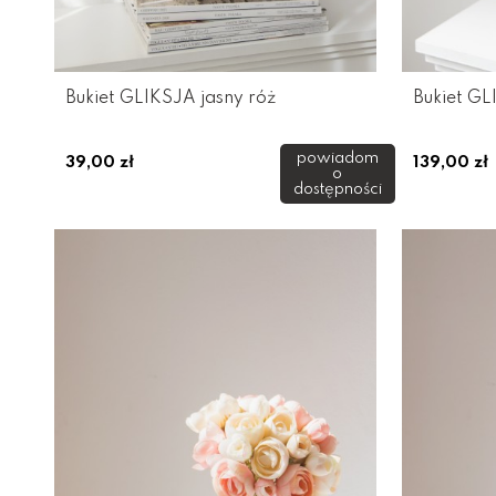
Bukiet GLIKSJA jasny róż
Bukiet G
powiadom
39,00 zł
139,00 zł
o
dostępności