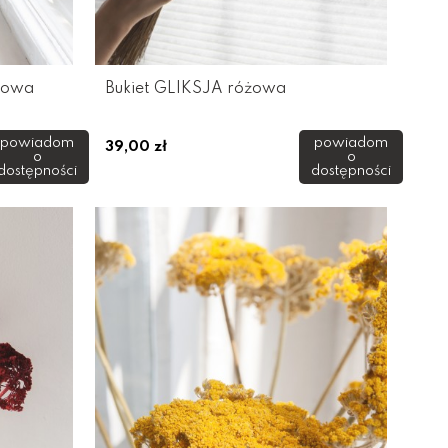
zowa
Bukiet GLIKSJA różowa
powiadom
powiadom
39,00 zł
o
o
dostępności
dostępności