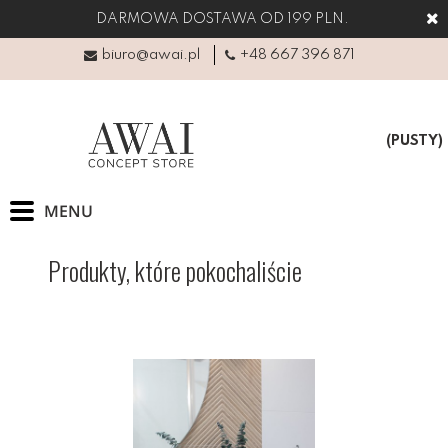
DARMOWA DOSTAWA OD 199 PLN.
biuro@awai.pl
+48 667 396 871
(PUSTY)
Produkty, które pokochaliście