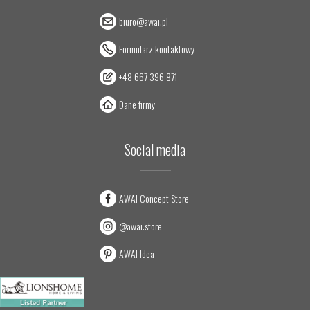
biuro@awai.pl
Formularz kontaktowy
+48 667 396 871
Dane firmy
Social media
AWAI Concept Store
@awai.store
AWAI Idea