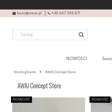
biuro@awai.pl
+48 667 396 871
NOWOŚCI
Suszo
»
Strona główna
AWAI Concept Store
AWAI Concept Store
NOWOŚĆ
NOWOŚĆ