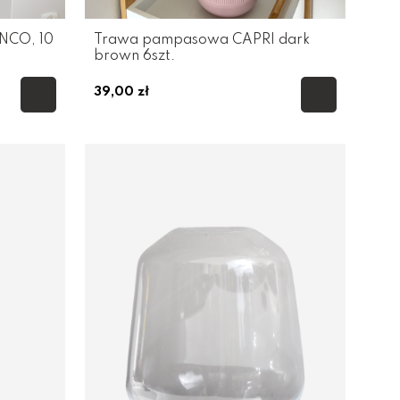
CO, 10
Trawa pampasowa CAPRI dark
brown 6szt.
39,00 zł